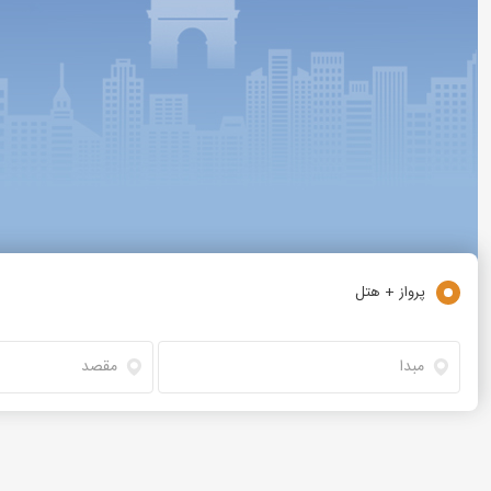
پرواز + هتل