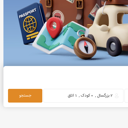
2
بزرگسال
,
0
کودک
,
1
اتاق
جستجو