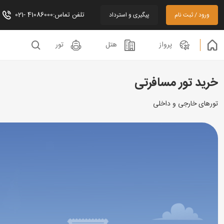
تلفن تماس:41086000 -021
ورود / ثبت نام
پیگیری و استرداد
پرواز
هتل
تور
خرید تور مسافرتی
تورهای خارجی و داخلی