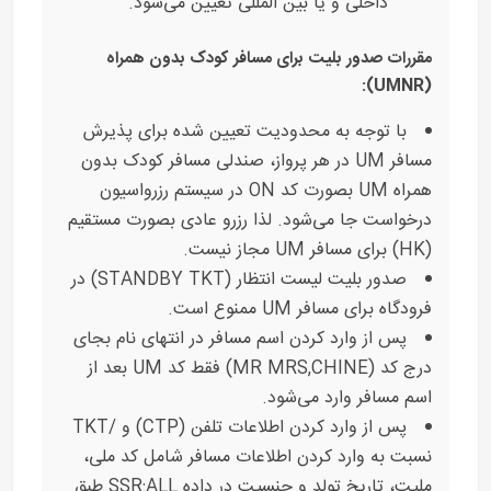
داخلی و یا بین المللی تعیین می‌شود.
مقررات صدور بلیت برای مسافر کودک بدون همراه
(UMNR):
با توجه به محدودیت تعیین شده برای پذیرش
مسافر UM در هر پرواز، صندلی مسافر کودک بدون
همراه UM بصورت کد ON در سیستم رزرواسیون
درخواست جا می‌شود. لذا رزرو عادی بصورت مستقیم
(HK) برای مسافر UM مجاز نیست.
صدور بلیت لیست انتظار (STANDBY TKT) در
فرودگاه برای مسافر UM ممنوع است.
پس از وارد کردن اسم مسافر در انتهای نام بجای
درج کد (MR MRS,CHINE) فقط کد UM بعد از
اسم مسافر وارد می‌شود.
پس از وارد کردن اطلاعات تلفن (CTP) و /TKT
نسبت به وارد کردن اطلاعات مسافر شامل کد ملی،
ملیت، تاریخ تولد و جنسیت در داده SSR:ALL طبق